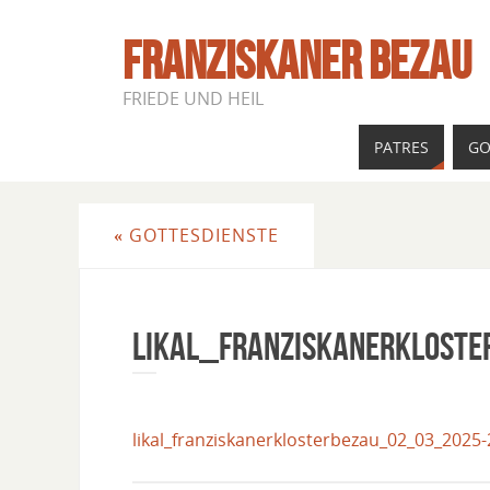
FRANZISKANER BEZAU
FRIEDE UND HEIL
PATRES
GO
«
GOTTESDIENSTE
Likal_Franziskanerklost
likal_franziskanerklosterbezau_02_03_2025-