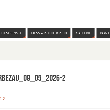
TTESDIENSTE
MESS – INTENTIONEN
GALLERIE
KONT
erBezau_09_05_2026-2
2-2