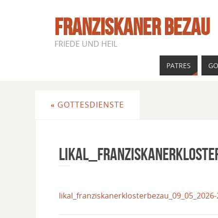
FRANZISKANER BEZAU
FRIEDE UND HEIL
PATRES
GO
«
GOTTESDIENSTE
Likal_Franziskanerklost
likal_franziskanerklosterbezau_09_05_2026-