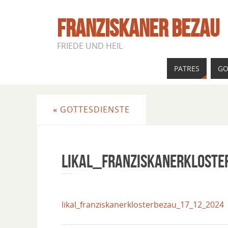
FRANZISKANER BEZAU
FRIEDE UND HEIL
PATRES
GO
«
GOTTESDIENSTE
Likal_Franziskanerklost
likal_franziskanerklosterbezau_17_12_2024