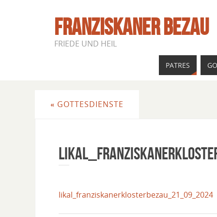
FRANZISKANER BEZAU
FRIEDE UND HEIL
PATRES
GO
«
GOTTESDIENSTE
Likal_Franziskanerklost
likal_franziskanerklosterbezau_21_09_2024