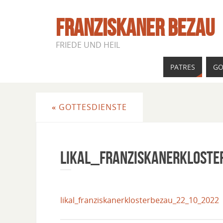
FRANZISKANER BEZAU
FRIEDE UND HEIL
PATRES
GO
«
GOTTESDIENSTE
Likal_Franziskanerklost
likal_franziskanerklosterbezau_22_10_2022