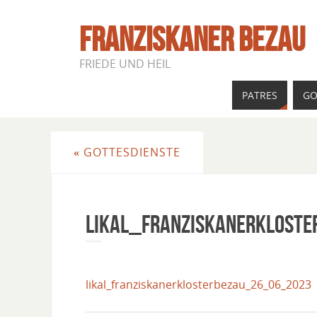
FRANZISKANER BEZAU
FRIEDE UND HEIL
PATRES
GO
«
GOTTESDIENSTE
Likal_Franziskanerklost
likal_franziskanerklosterbezau_26_06_2023