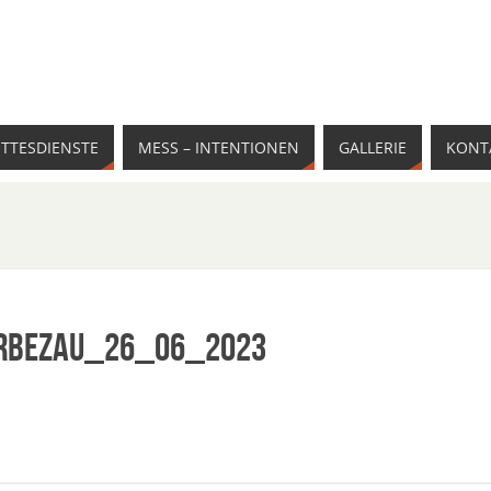
TTESDIENSTE
MESS – INTENTIONEN
GALLERIE
KONT
erBezau_26_06_2023