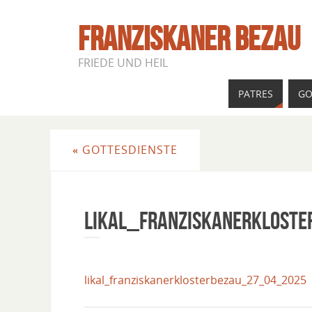
FRANZISKANER BEZAU
FRIEDE UND HEIL
PATRES
GO
«
GOTTESDIENSTE
Likal_Franziskanerklost
likal_franziskanerklosterbezau_27_04_2025