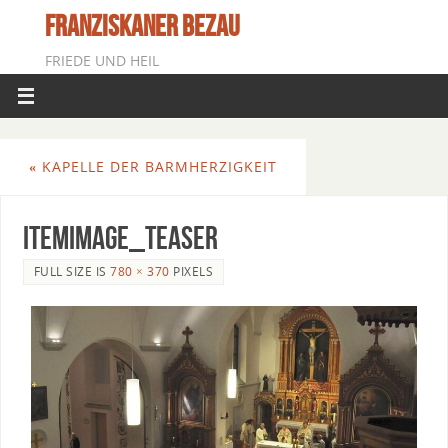
FRANZISKANER BEZAU
FRIEDE UND HEIL
«
KAPELLE DER BARMHERZIGKEIT
itemImage_teaser
FULL SIZE IS
780 × 370
PIXELS