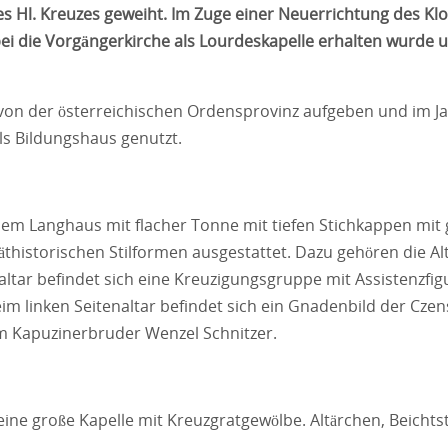
s Hl. Kreuzes geweiht. Im Zuge einer Neuerrichtung des Klo
bei die Vorgängerkirche als Lourdeskapelle erhalten wurde u
von der österreichischen Ordensprovinz aufgeben und im J
ls Bildungshaus genutzt.
nem Langhaus mit flacher Tonne mit tiefen Stichkappen mit 
äthistorischen Stilformen ausgestattet. Dazu gehören die Al
tar befindet sich eine Kreuzigungsgruppe mit Assistenzfigu
im linken Seitenaltar befindet sich ein Gnadenbild der Czen
 Kapuzinerbruder Wenzel Schnitzer.
eine große Kapelle mit Kreuzgratgewölbe. Altärchen, Beichtst